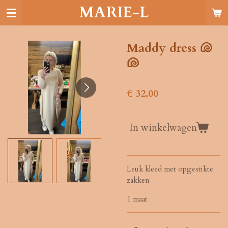
MARIE-L
Ga
direct
naar
de
Maddy dress 🐚
hoofdinhoud
🐚
€ 32,00
In winkelwagen
Leuk kleed met opgestikte
zakken
1 maat