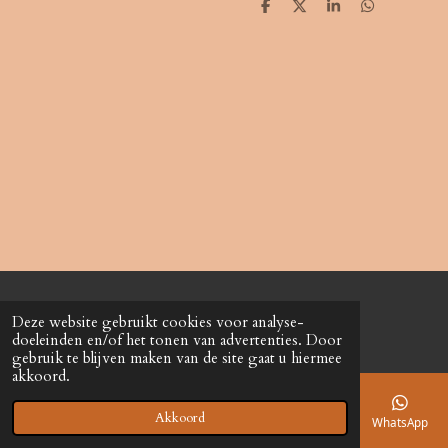
D
D
S
D
e
e
h
e
l
e
a
l
e
l
r
e
n
e
n
© 2021 - 2026 Marie-L
Deze website gebruikt cookies voor analyse-
Powered by
JouwWeb
doeleinden en/of het tonen van advertenties. Door
gebruik te blijven maken van de site gaat u hiermee
akkoord.
Akkoord
E-mailadres
Telefoonnummer
Kaart
Instagram
WhatsApp