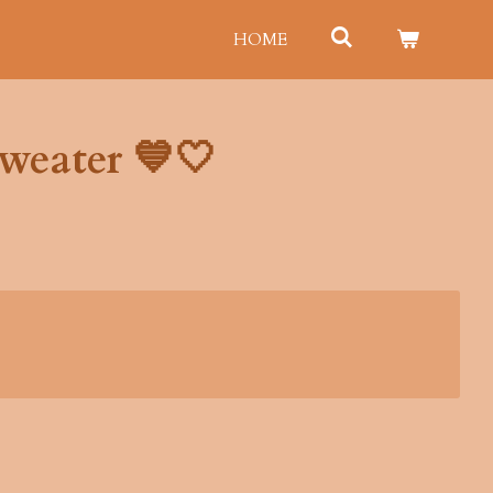
HOME
sweater 💙🤍