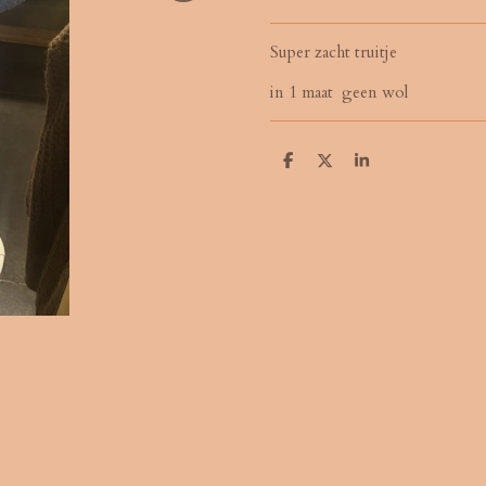
Super zacht truitje
in 1 maat geen wol
D
D
S
e
e
h
l
e
a
e
l
r
n
e