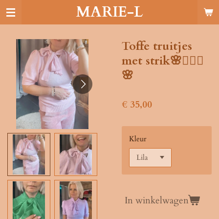
MARIE-L
Ga
direct
naar
de
Toffe truitjes
hoofdinhoud
met strik🌸🧚🏻‍♂️
🌸
€ 35,00
Kleur
In winkelwagen