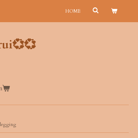
HOME
rui💞💞
n
e legging