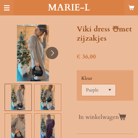
MARIE-L
Ga
direct
naar
de
Viki dress ☃️met
hoofdinhoud
zijzakjes
€ 36,00
Kleur
In winkelwagen