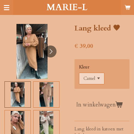
MARIE-L
Ga
direct
naar
de
Lang kleed 🤎
hoofdinhoud
€ 39,00
Kleur
In winkelwagen
Lang kleed in katoen met