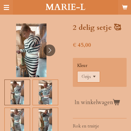
MARIE-L
Ga
direct
naar
de
2 delig setje 🥰
hoofdinhoud
€ 45,00
Kleur
In winkelwagen
Rok en truitje