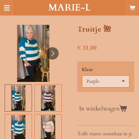
MARIE-L
Ga
direct
naar
de
Truitje 🌺
hoofdinhoud
€ 31,00
Kleur
In winkelwagen
Toffe truien onmisbaar in je