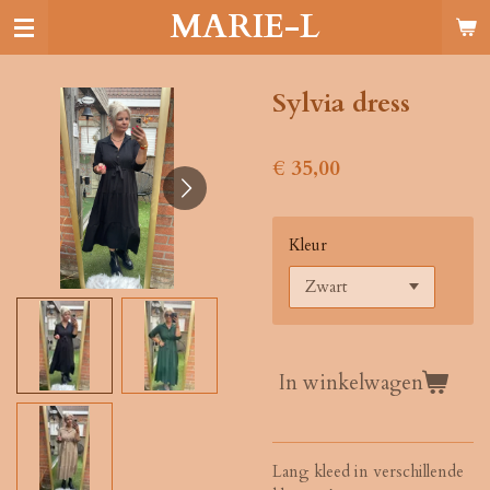
MARIE-L
Ga
direct
naar
de
Sylvia dress
hoofdinhoud
€ 35,00
Kleur
In winkelwagen
Lang kleed in verschillende