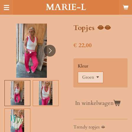
MARIE-L
Ga
direct
naar
de
Topjes 🫦🫦
hoofdinhoud
€ 22,00
Kleur
In winkelwagen
Trendy topjes 🫦